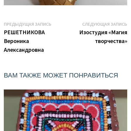
Навигация
Предыдущая
С
ПРЕДЫДУЩАЯ ЗАПИСЬ
СЛЕДУЮЩАЯ ЗАПИСЬ
запись:
з
РЕШЕТНИКОВА
Изостудия «Магия
по
Вероника
творчества»
записям
Александровна
ВАМ ТАКЖЕ МОЖЕТ ПОНРАВИТЬСЯ