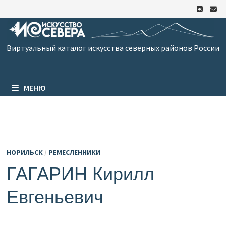
Перейти
к
содержимому
Виртуальный каталог искусства северных районов России
МЕНЮ
НОРИЛЬСК
/
РЕМЕСЛЕННИКИ
ГАГАРИН Кирилл
Евгеньевич