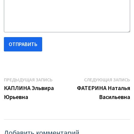
ОТПРАВИТЬ
Навигация
Предыдущая
С
ПРЕДЫДУЩАЯ ЗАПИСЬ
СЛЕДУЮЩАЯ ЗАПИСЬ
запись:
з
КАПЛИНА Эльвира
ФАТЕРИНА Наталья
по
Юрьевна
Васильевна
записям
Добавить комментарий