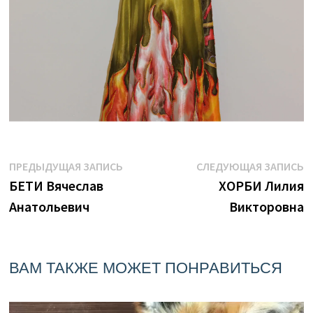
Навигация
Предыдущая
С
ПРЕДЫДУЩАЯ ЗАПИСЬ
СЛЕДУЮЩАЯ ЗАПИСЬ
запись:
з
БЕТИ Вячеслав
ХОРБИ Лилия
по
Анатольевич
Викторовна
записям
ВАМ ТАКЖЕ МОЖЕТ ПОНРАВИТЬСЯ