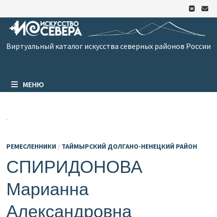
Перейти
к
содержимому
Виртуальный каталог искусства северных районов России
МЕНЮ
РЕМЕСЛЕННИКИ
/
ТАЙМЫРСКИЙ ДОЛГАНО-НЕНЕЦКИЙ РАЙОН
СПИРИДОНОВА
Марианна
Александровна