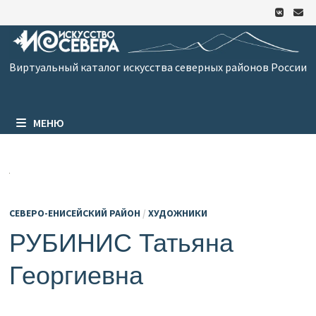
Перейти
к
содержимому
Виртуальный каталог искусства северных районов России
МЕНЮ
СЕВЕРО-ЕНИСЕЙСКИЙ РАЙОН
/
ХУДОЖНИКИ
РУБИНИС Татьяна
Георгиевна