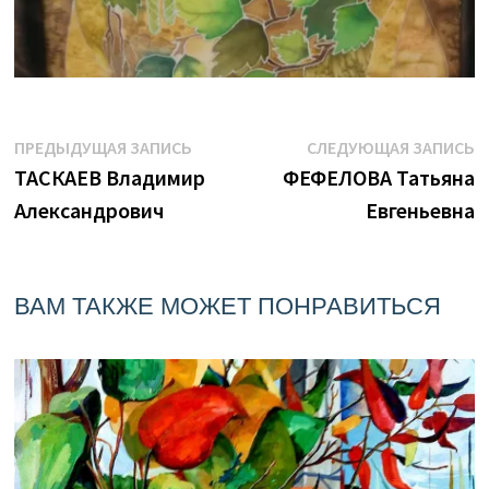
Навигация
Предыдущая
С
ПРЕДЫДУЩАЯ ЗАПИСЬ
СЛЕДУЮЩАЯ ЗАПИСЬ
запись:
з
ТАСКАЕВ Владимир
ФЕФЕЛОВА Татьяна
по
Александрович
Евгеньевна
записям
ВАМ ТАКЖЕ МОЖЕТ ПОНРАВИТЬСЯ