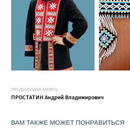
Навигация
Предыдущая
ПРЕДЫДУЩАЯ ЗАПИСЬ
запись:
ПРОСТАТИН Андрей Владимирович
по
записям
ВАМ ТАКЖЕ МОЖЕТ ПОНРАВИТЬСЯ