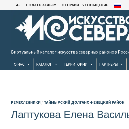
Перейти
14+
ПОДАТЬ ЗАЯВКУ
ОТПРАВИТЬ СООБЩЕНИЕ
к
содержимому
Виртуальный каталог искусства северных районов Росс
О НАС
КАТАЛОГ
ТЕРРИТОРИИ
ПАРТНЕРЫ
РЕМЕСЛЕННИКИ
/
ТАЙМЫРСКИЙ ДОЛГАНО-НЕНЕЦКИЙ РАЙОН
Лаптукова Елена Васил