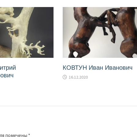
итрий
КОВТУН Иван Иванович
ович
16.12.2020
оля помечены
*